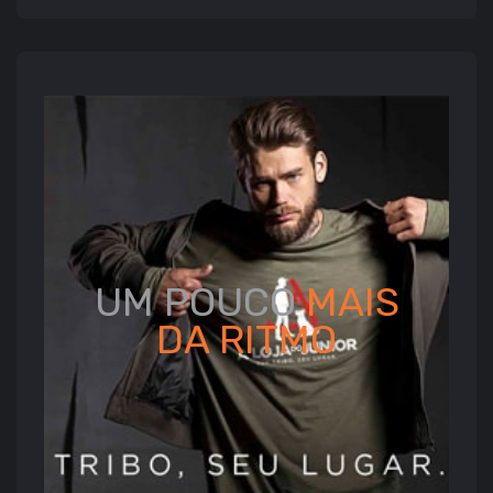
UM POUCO
MAIS
DA
RITMO