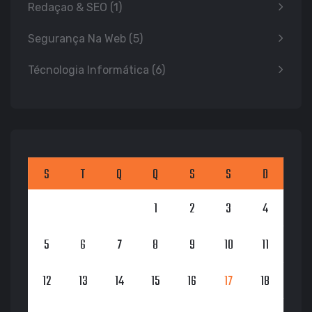
Redaçao & SEO
(1)
Segurança Na Web
(5)
Técnologia Informática
(6)
S
T
Q
Q
S
S
D
1
2
3
4
5
6
7
8
9
10
11
12
13
14
15
16
17
18