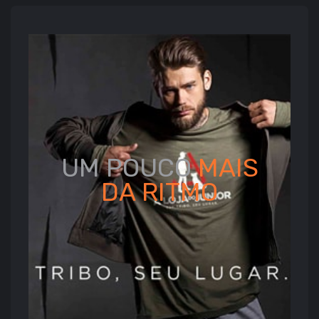
UM POUCO
MAIS
DA
RITMO