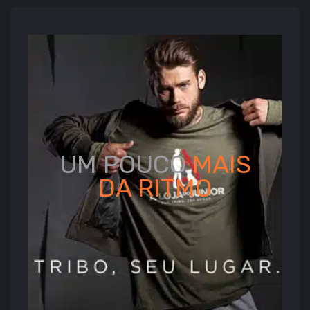
UM POUCO
MAIS
DA
RITMO