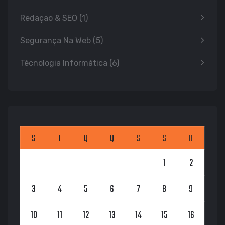
Redaçao & SEO
(1)
Segurança Na Web
(5)
Técnologia Informática
(6)
S
T
Q
Q
S
S
D
1
2
3
4
5
6
7
8
9
10
11
12
13
14
15
16