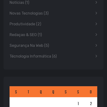
Notícias
(1)
Novas Tecnologias
(3)
Produtividade
(2)
Redaçao & SEO
(1)
Segurança Na Web
(5)
Técnologia Informática
(6)
S
T
Q
Q
S
S
D
1
2