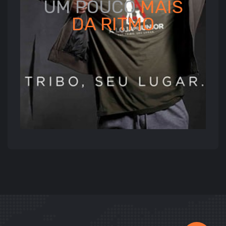
UM POUCO
MAIS
DA
RITMO