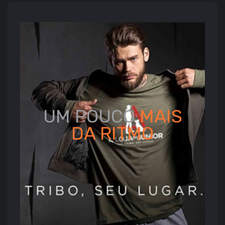
UM POUCO
MAIS
DA
RITMO