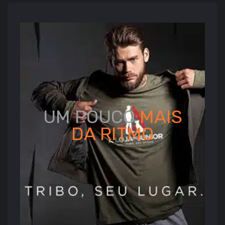
UM POUCO
MAIS
DA
RITMO