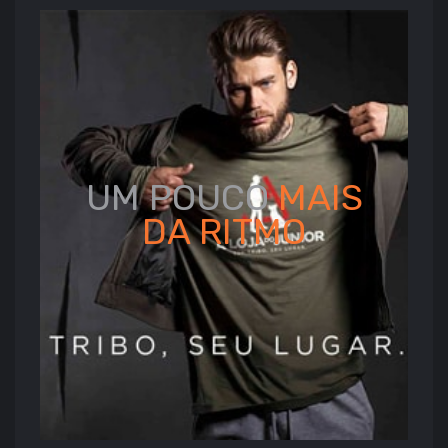
UM POUCO
MAIS
DA
RITMO