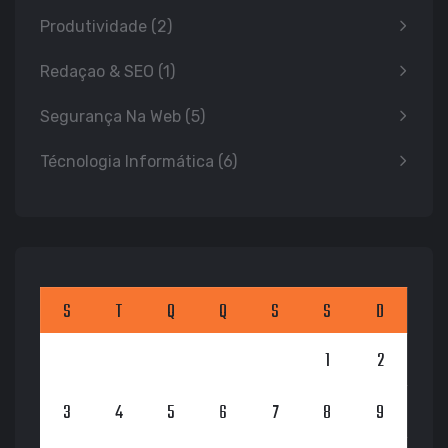
Produtividade
(2)
Redaçao & SEO
(1)
Segurança Na Web
(5)
Técnologia Informática
(6)
S
T
Q
Q
S
S
D
1
2
3
4
5
6
7
8
9