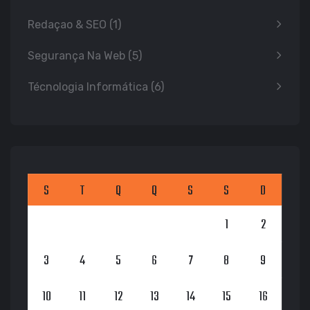
Redaçao & SEO
(1)
Segurança Na Web
(5)
Técnologia Informática
(6)
S
T
Q
Q
S
S
D
1
2
3
4
5
6
7
8
9
10
11
12
13
14
15
16