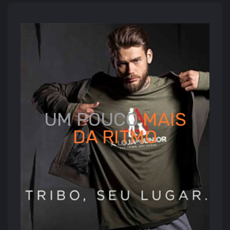
UM POUCO
MAIS
DA
RITMO