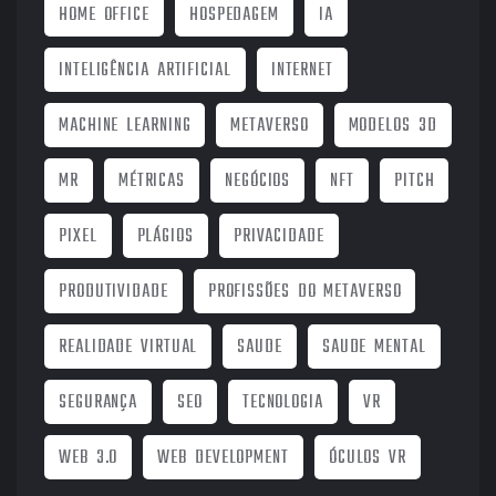
HOME OFFICE
HOSPEDAGEM
IA
INTELIGÊNCIA ARTIFICIAL
INTERNET
MACHINE LEARNING
METAVERSO
MODELOS 3D
MR
MÉTRICAS
NEGÓCIOS
NFT
PITCH
PIXEL
PLÁGIOS
PRIVACIDADE
PRODUTIVIDADE
PROFISSÕES DO METAVERSO
REALIDADE VIRTUAL
SAUDE
SAUDE MENTAL
SEGURANÇA
SEO
TECNOLOGIA
VR
WEB 3.0
WEB DEVELOPMENT
ÓCULOS VR