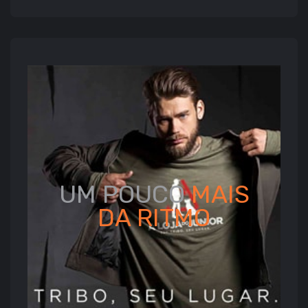
UM POUCO
MAIS
DA
RITMO