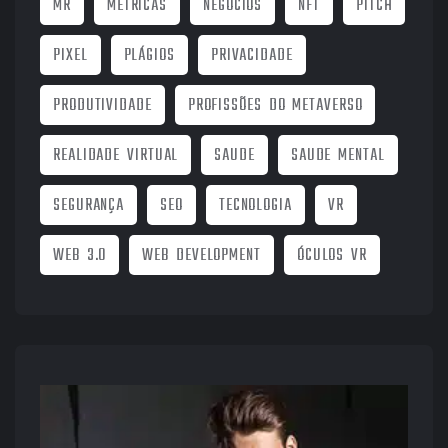
MR
MÉTRICAS
NEGÓCIOS
NFT
PITCH
PIXEL
PLÁGIOS
PRIVACIDADE
PRODUTIVIDADE
PROFISSÕES DO METAVERSO
REALIDADE VIRTUAL
SAUDE
SAUDE MENTAL
SEGURANÇA
SEO
TECNOLOGIA
VR
WEB 3.0
WEB DEVELOPMENT
ÓCULOS VR