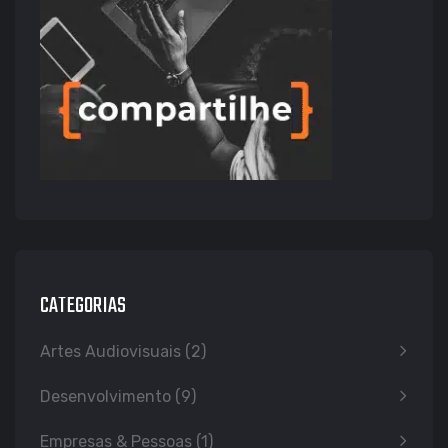
CATEGORIAS
Artes Audiovisuais
(2)
Desenvolvimento
(9)
Empresas & Pessoas
(1)