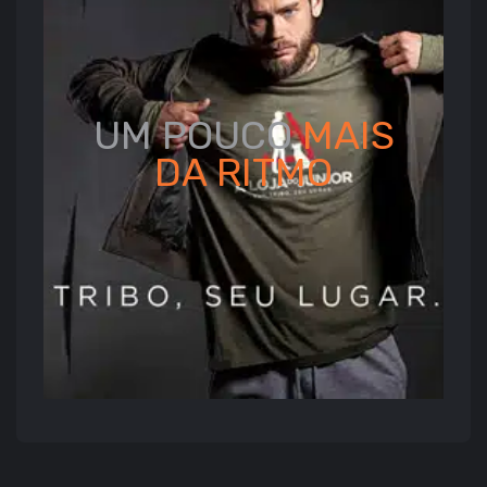
UM POUCO
MAIS
DA
RITMO