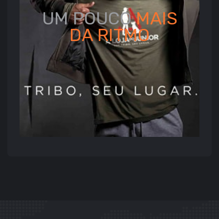
UM POUCO
MAIS
DA
RITMO