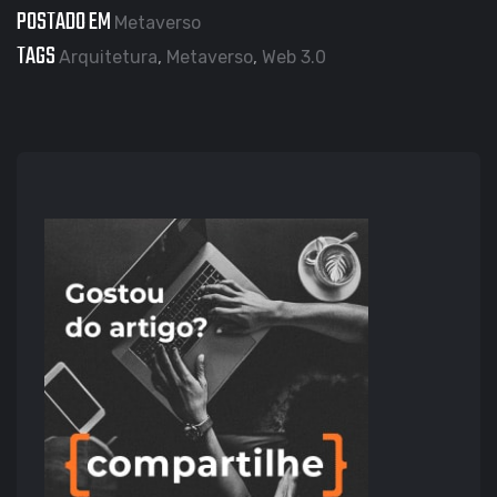
POSTADO EM
Metaverso
TAGS
Arquitetura
,
Metaverso
,
Web 3.0