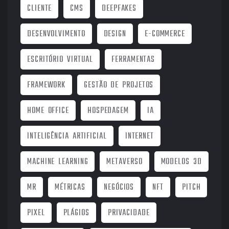
CLIENTE
CMS
DEEPFAKES
DESENVOLVIMENTO
DESIGN
E-COMMERCE
ESCRITÓRIO VIRTUAL
FERRAMENTAS
FRAMEWORK
GESTÃO DE PROJETOS
HOME OFFICE
HOSPEDAGEM
IA
INTELIGÊNCIA ARTIFICIAL
INTERNET
MACHINE LEARNING
METAVERSO
MODELOS 3D
MR
MÉTRICAS
NEGÓCIOS
NFT
PITCH
PIXEL
PLÁGIOS
PRIVACIDADE