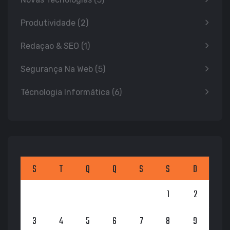
Produtividade
(2)
Redaçao & SEO
(1)
Segurança Na Web
(5)
Técnologia Informática
(6)
S
T
Q
Q
S
S
D
1
2
3
4
5
6
7
8
9