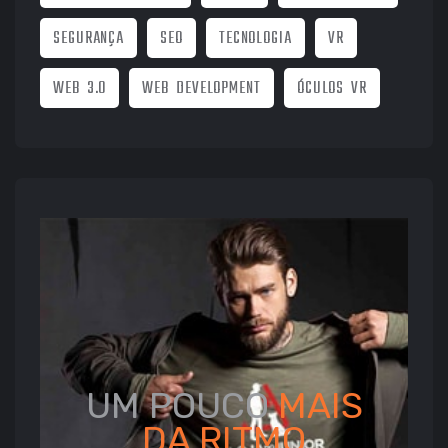
SEGURANÇA
SEO
TECNOLOGIA
VR
WEB 3.0
WEB DEVELOPMENT
ÓCULOS VR
UM POUCO
MAIS
DA
RITMO