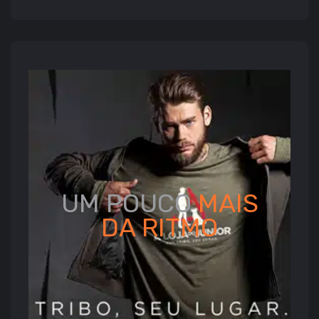
UM POUCO
MAIS
DA
RITMO