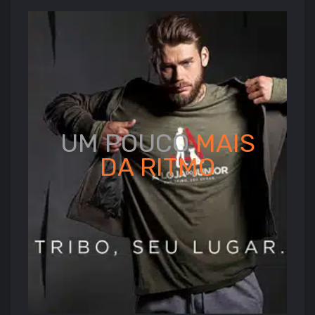
UM POUCO
MAIS
DA
RITMO