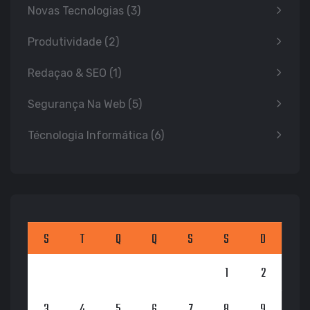
Novas Tecnologias
(3)
Produtividade
(2)
Redaçao & SEO
(1)
Segurança Na Web
(5)
Técnologia Informática
(6)
S
T
Q
Q
S
S
D
1
2
3
4
5
6
7
8
9