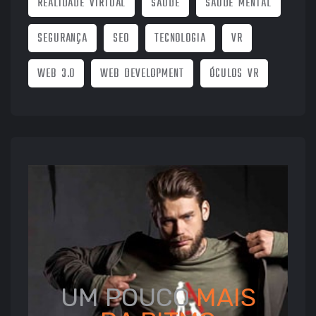
REALIDADE VIRTUAL
SAUDE
SAUDE MENTAL
SEGURANÇA
SEO
TECNOLOGIA
VR
WEB 3.0
WEB DEVELOPMENT
ÓCULOS VR
UM POUCO
MAIS